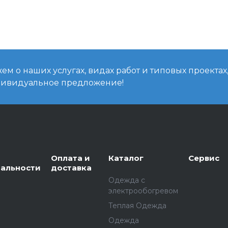
м о наших услугах, видах работ и типовых проектах
дивидуальное предложение!
Оплата и
Каталог
Сервис
альности
доставка
Одежда с
электрообогревом
Теплая Одежда
Одежда