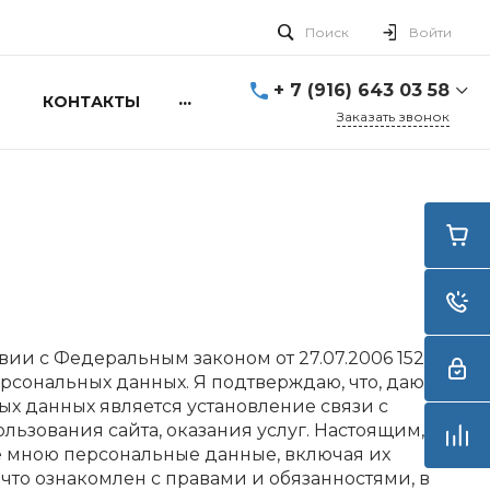
Поиск
Войти
+ 7 (916) 643 03 58
...
КОНТАКТЫ
Заказать звонок
+ 7 (916) 643 03 58
г. Москва, ул. Алексея
Свиридова д.5
Пн-Вс: 10:00 - 20:00
info@smartdive.ru
г. Москва, ул.
Живописная, 21, стр.1
ствии с Федеральным законом от 27.07.2006 152-ФЗ
ерсональных данных. Я подтверждаю, что, даю
ых данных является установление связи с
льзования сайта, оказания услуг. Настоящим, я
ые мною персональные данные, включая их
что ознакомлен с правами и обязанностями, в