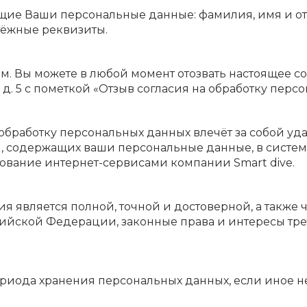
щие Ваши персональные данные: фамилия, имя и отч
атёжные реквизиты.
м. Вы можете в любой момент отозвать настоящее с
ва, д. 5 с пометкой «Отзыв согласия на обработку пер
обработку персональных данных влечёт за собой уд
ей, содержащих ваши персональные данные, в сист
зование интернет-сервисами компании Smart dive.
я является полной, точной и достоверной, а также
ийской Федерации, законные права и интересы тре
периода хранения персональных данных, если иное 