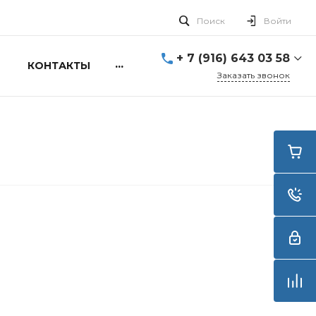
Поиск
Войти
+ 7 (916) 643 03 58
...
КОНТАКТЫ
Заказать звонок
+ 7 (916) 643 03 58
г. Москва, ул. Алексея
Свиридова д.5
Пн-Вс: 10:00 - 20:00
info@smartdive.ru
г. Москва, ул.
Живописная, 21, стр.1