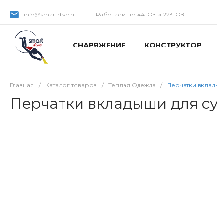
info@smartdive.ru
Работаем по 44-ФЗ и 223-ФЗ
СНАРЯЖЕНИЕ
КОНСТРУКТОР
Главная
/
Каталог товаров
/
Теплая Одежда
/
Перчатки вклад
Перчатки вкладыши для су