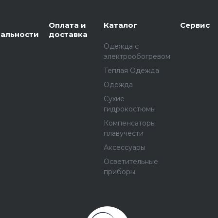
Оплата и
Каталог
Сервис
альности
доставка
Одежда с
электрообогревом
Теплая Одежда
Одежда
Сухие
гидрокостюмы
Компенсаторы
плавучести
Аксессуары
Осветительные
приборы