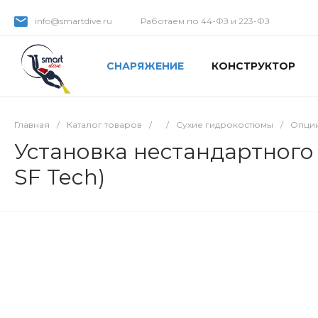
info@smartdive.ru
Работаем по 44-ФЗ и 223-ФЗ
СНАРЯЖЕНИЕ
КОНСТРУКТОР
Главная
/
Каталог товаров
/
/
Сухие гидрокостюмы
/
Опции
Установка нестандартного 
SF Tech)