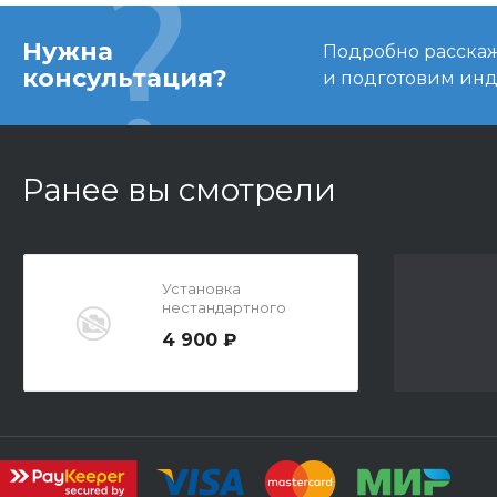
Нужна
Подробно расскаже
консультация?
и подготовим ин
Ранее вы смотрели
Установка
нестандартного
соединения на
4 900 ₽
гермоввод для
электрообогрева
(Santi, SF Tech)