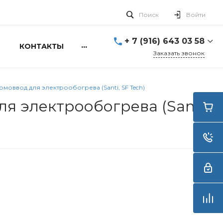
Поиск
Войти
+ 7 (916) 643 03 58
...
КОНТАКТЫ
Заказать звонок
+ 7 (916) 643 03 58
г. Москва, ул. Алексея
моввод для электрообогрева (Santi, SF Tech)
Свиридова д.5
Пн-Вс: 10:00 - 20:00
я электрообогрева (Santi,
info@smartdive.ru
г. Москва, ул.
Живописная, 21, стр.1