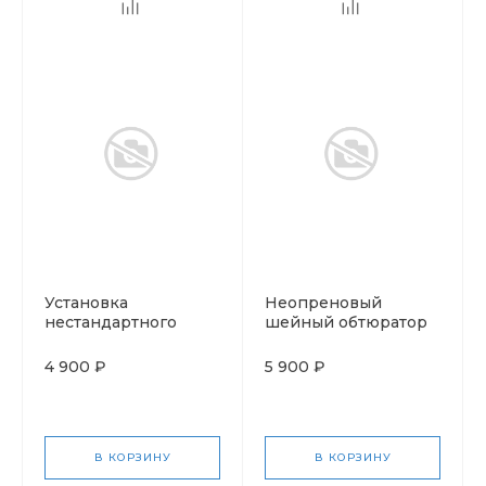
Установка
Неопреновый
нестандартного
шейный обтюратор
соединения на
гермоввод для
4 900 ₽
5 900 ₽
электрообогрева
(Santi, SF Tech)
В КОРЗИНУ
В КОРЗИНУ