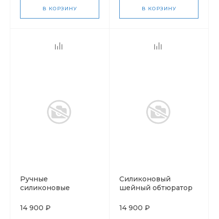
В КОРЗИНУ
В КОРЗИНУ
Ручные
Силиконовый
силиконовые
шейный обтюратор
обтюраторы Si-Tech
Si-Tech Quick Neck
Quick Cuff
14 900 ₽
14 900 ₽