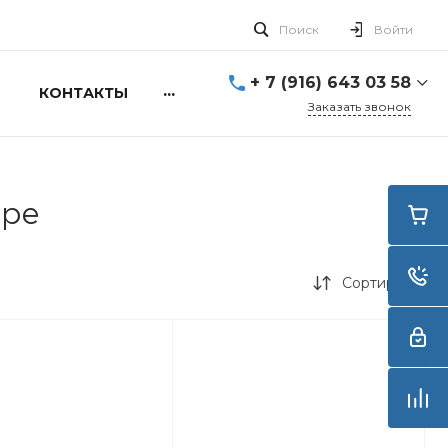
Поиск
Войти
+ 7 (916) 643 03 58
...
КОНТАКТЫ
Заказать звонок
+ 7 (916) 643 03 58
г. Москва, ул. Алексея
Свиридова д.5
Пн-Вс: 10:00 - 20:00
тре
info@smartdive.ru
г. Москва, ул.
Живописная, 21, стр.1
Сортировка