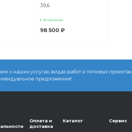
39,6
В наличии
98 500 ₽
м о наших услугах, видах работ и типовых проектах
дивидуальное предложение!
Оплата и
Каталог
Сервис
альности
доставка