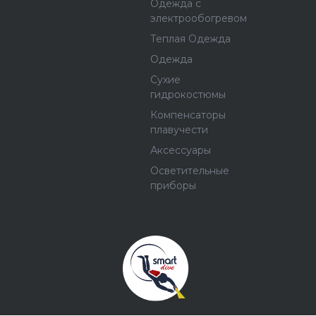
Одежда с
электрообогревом
Теплая Одежда
Одежда
Сухие
гидрокостюмы
Компенсаторы
плавучести
Аксессуары
Осветительные
приборы