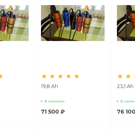
19,8 Ah
23,1 Ah
В наличии
В нали
71 500 ₽
76 10