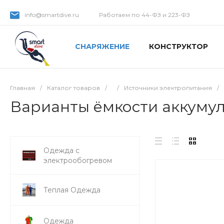
info@smartdive.ru
Работаем по 44-ФЗ и 223-ФЗ
СНАРЯЖЕНИЕ
КОНСТРУКТОР
Главная
/
Каталог товаров
/
/
Источники электропитания
/
Варианты ёмкости аккумул
Одежда с
электрообогревом
Теплая Одежда
Одежда