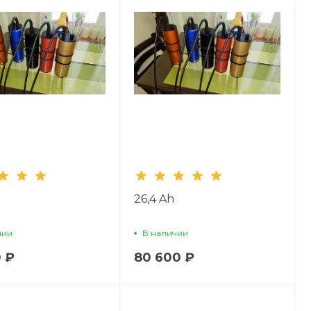
26,4 Ah
чии
В наличии
0 ₽
80 600 ₽