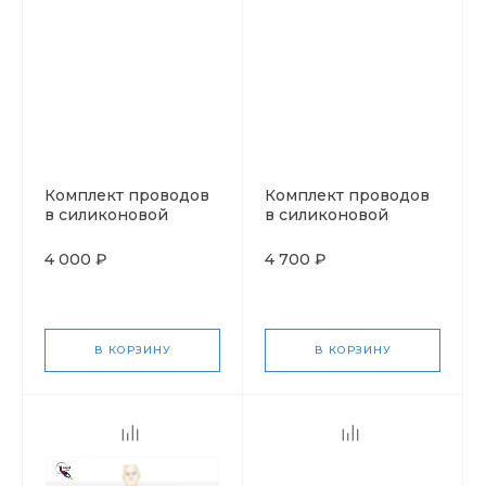
Комплект проводов
Комплект проводов
в силиконовой
в силиконовой
изоляции для
изоляции для носков
вкладышей или
усиленный по всей
4 000 ₽
4 700 ₽
перчаток (и носков)
длине
усиленный по краям
с мягкой накладкой
В КОРЗИНУ
В КОРЗИНУ