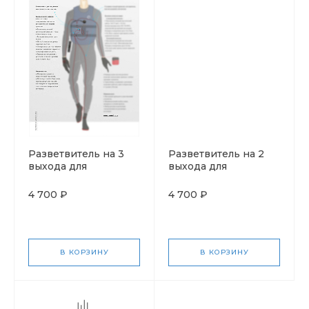
Разветвитель на 3
Разветвитель на 2
выхода для
выхода для
соединения жилета,
соединения жилета,
перчаток и носков
перчаток и носков.
4 700 ₽
4 700 ₽
Длина 2х20см.
В КОРЗИНУ
В КОРЗИНУ