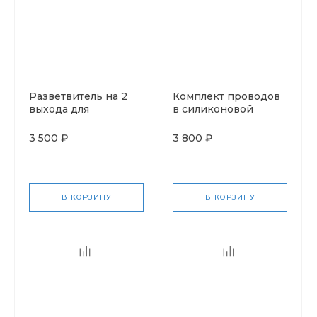
Разветвитель на 2
Комплект проводов
выхода для
в силиконовой
соединения жилета,
изоляции для носков
перчаток и носков.
усиленный по краям
3 500 ₽
3 800 ₽
Длина 2х10см.
В КОРЗИНУ
В КОРЗИНУ