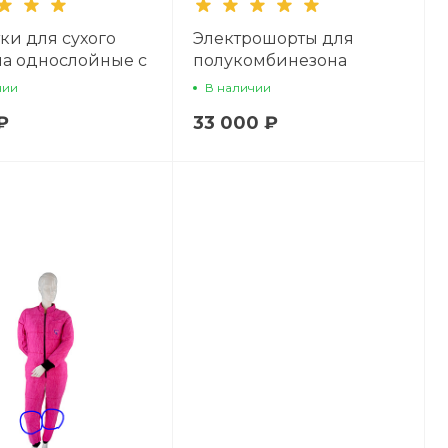
ки для сухого
Электрошорты для
а однослойные с
полукомбинезона
мой
Hybrid Evolution
чии
В наличии
нивания
₽
33 000 ₽
ния