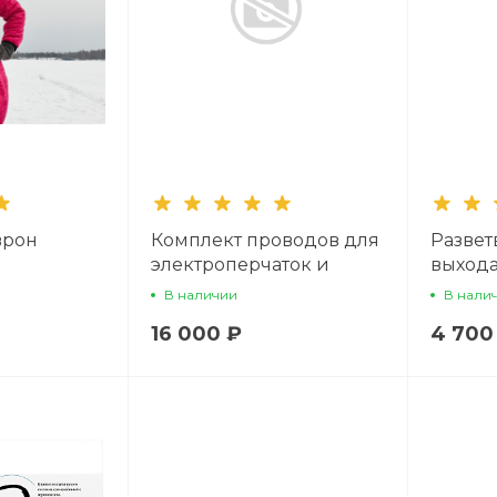
врон
Комплект проводов для
Развет
электроперчаток и
выхода
электроносков для
жилета
В наличии
В нали
утелителя Hybrid
носков
16 000 ₽
4 700
Evolution для установки
в кабель-каналы