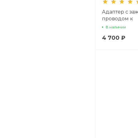
Адаптер с за
проводом к
автомобильн
В наличии
аккумулятору
4 700 ₽