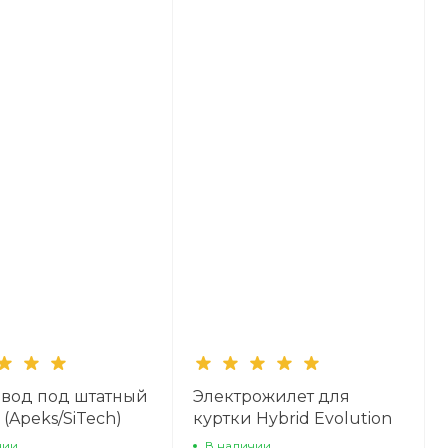
вод под штатный
Электрожилет для
 (Apeks/SiTech)
куртки Hybrid Evolution
хода
чии
В наличии