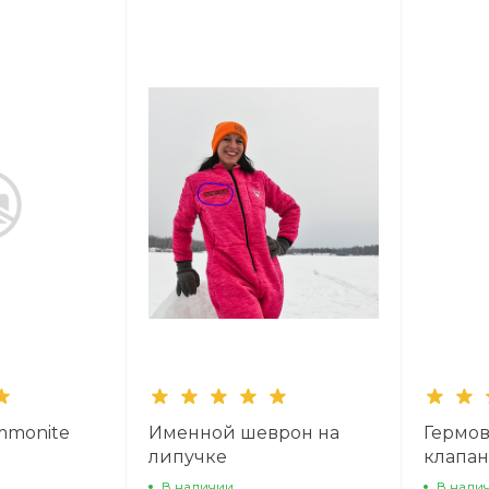
mmonite
Именной шеврон на
Гермов
липучке
клапан
Два вы
В наличии
В нали