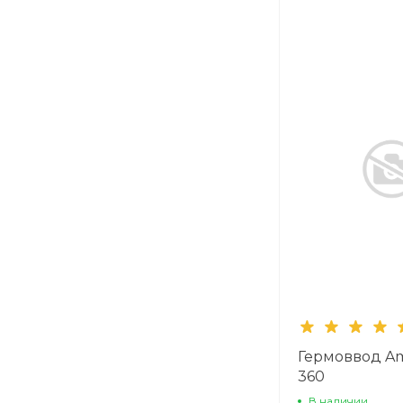
Гермоввод A
360
В наличии