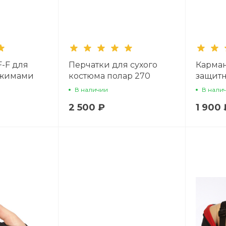
-F для
Перчатки для сухого
Карман
ажимами
костюма полар 270
защитн
включа
В наличии
В нали
2 500 ₽
1 900 