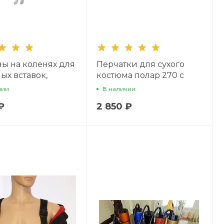
ы на коленях для
Перчатки для сухого
ых вставок,
костюма полар 270 с
я вставки
системой
чии
В наличии
выравнивания
₽
2 850 ₽
давления