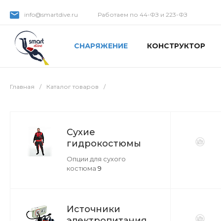
info@smartdive.ru
Работаем по 44-ФЗ и 223-ФЗ
СНАРЯЖЕНИЕ
КОНСТРУКТОР
Главная
/
Каталог товаров
/
Сухие
гидрокостюмы
Опции для сухого
костюма
9
Источники
электропитания